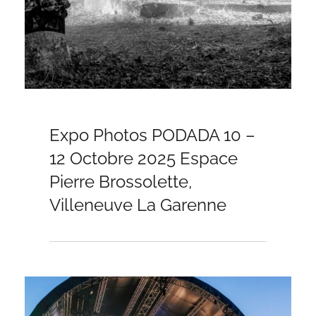
POSTED
2
Expo Photos PODADA 10 –
ON
1
O
12 Octobre 2025 Espace
C
Pierre Brossolette,
T
O
Villeneuve La Garenne
B
R
E
2
BY
B
0
E
2
R
5
T
R