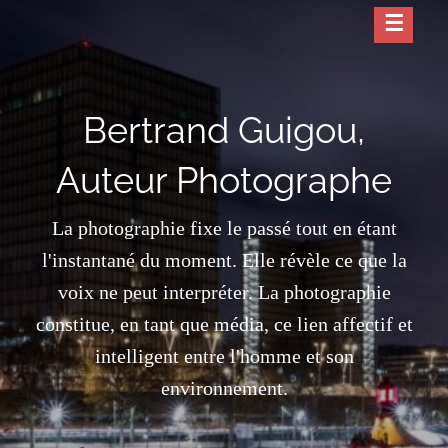
Skip
to
content
Bertrand Guigou,
Auteur Photographe
La photographie fixe le passé tout en étant
l'instantané du moment. Elle révèle ce que la
voix ne peut interpréter. La photographie
constitue, en tant que média, ce lien affectif et
intelligent entre l'homme et son
environnement.