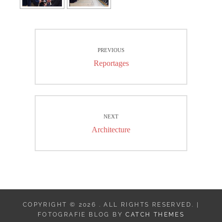
Navigation
PREVIOUS
de
Previous
Reportages
l’article
post:
NEXT
Next
Architecture
post:
COPYRIGHT © 2026
. ALL RIGHTS RESERVED. |
FOTOGRAFIE BLOG BY
CATCH THEMES