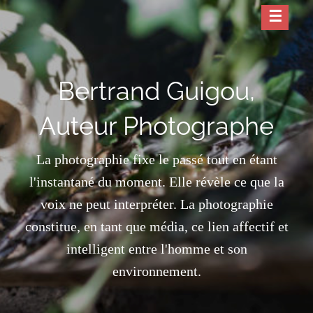
Skip
to
content
Bertrand Guigou,
Auteur Photographe
La photographie fixe le passé tout en étant
l'instantané du moment. Elle révèle ce que la
voix ne peut interpréter. La photographie
constitue, en tant que média, ce lien affectif et
intelligent entre l'homme et son
environnement.