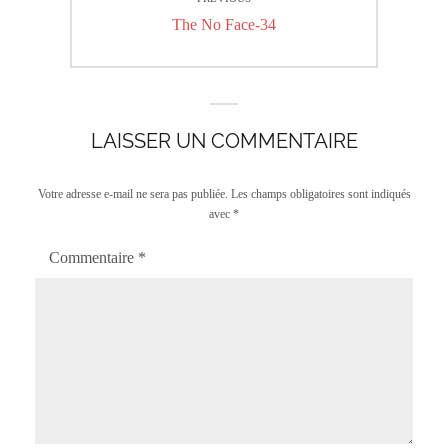
de
Previous
The No Face-34
l’article
post:
LAISSER UN COMMENTAIRE
Votre adresse e-mail ne sera pas publiée.
Les champs obligatoires sont indiqués
avec
*
Commentaire
*