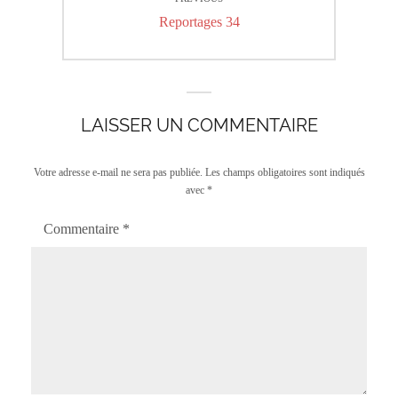
de
Previous
Reportages 34
l’article
post:
LAISSER UN COMMENTAIRE
Votre adresse e-mail ne sera pas publiée.
Les champs obligatoires sont indiqués
avec
*
Commentaire
*