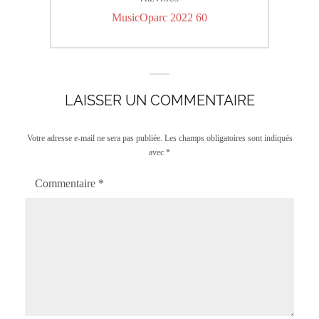
de
Previous
MusicOparc 2022 60
l’article
post:
LAISSER UN COMMENTAIRE
Votre adresse e-mail ne sera pas publiée.
Les champs obligatoires sont indiqués
avec
*
Commentaire
*