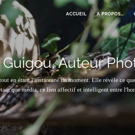
ACCUEIL
A PROPOS…
 Guigou, Auteur Ph
tout en étant l'instantané du moment. Elle révèle ce que 
tant que média, ce lien affectif et intelligent entre l