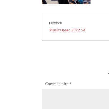
Navigation
PREVIOUS
de
Previous
MusicOparc 2022 54
post:
l’article
V
Commentaire
*