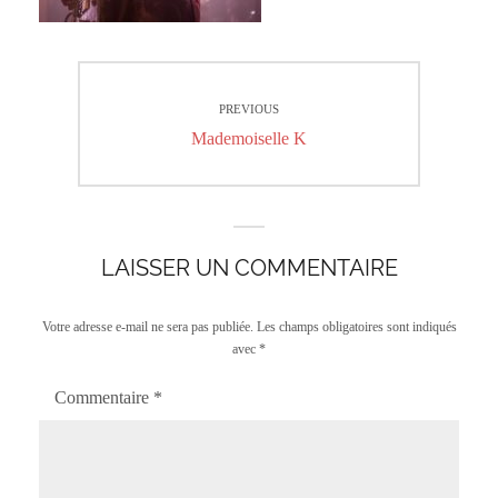
Navigation
PREVIOUS
de
Previous
Mademoiselle K
l’article
post:
LAISSER UN COMMENTAIRE
Votre adresse e-mail ne sera pas publiée.
Les champs obligatoires sont indiqués
avec
*
Commentaire
*