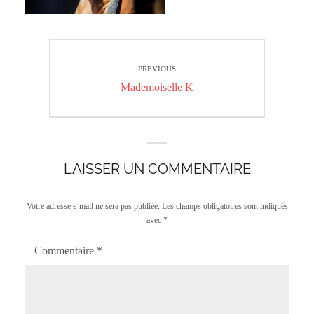
Navigation
PREVIOUS
de
Previous
Mademoiselle K
l’article
post:
LAISSER UN COMMENTAIRE
Votre adresse e-mail ne sera pas publiée.
Les champs obligatoires sont indiqués
avec
*
Commentaire
*