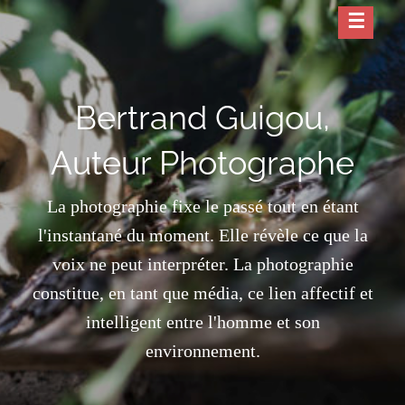
Skip
to
content
Bertrand Guigou,
Auteur Photographe
La photographie fixe le passé tout en étant
l'instantané du moment. Elle révèle ce que la
voix ne peut interpréter. La photographie
constitue, en tant que média, ce lien affectif et
intelligent entre l'homme et son
environnement.