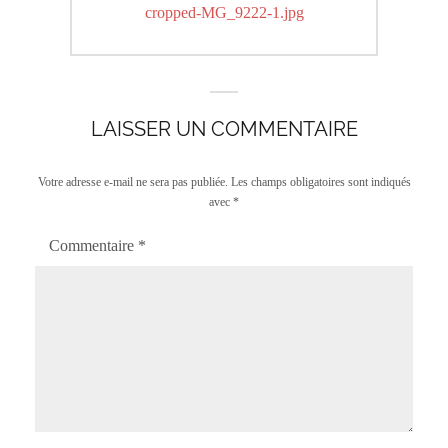
de
Previous
cropped-MG_9222-1.jpg
l’article
post:
LAISSER UN COMMENTAIRE
Votre adresse e-mail ne sera pas publiée.
Les champs obligatoires sont indiqués
avec
*
Commentaire
*